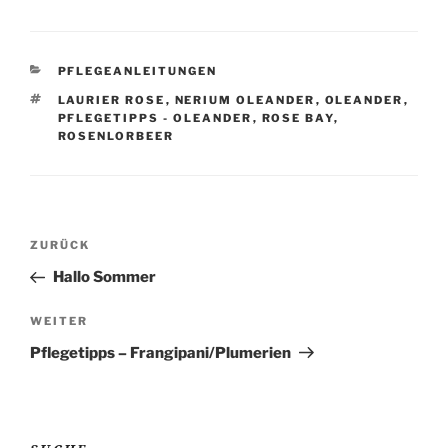
KATEGORIEN
PFLEGEANLEITUNGEN
SCHLAGWÖRTER
LAURIER ROSE
,
NERIUM OLEANDER
,
OLEANDER
,
PFLEGETIPPS - OLEANDER
,
ROSE BAY
,
ROSENLORBEER
Beitragsnavigation
Vorheriger
ZURÜCK
Beitrag
Hallo Sommer
Nächster
WEITER
Beitrag
Pflegetipps – Frangipani/Plumerien