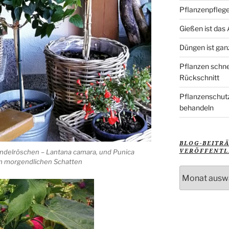
Pflanzenpflege
Gießen ist das
Düngen ist gan
Pflanzen schne
Rückschnitt
Pflanzenschutz
behandeln
BLOG-BEITR
VERÖFFENTL
Wandelröschen – Lantana camara, und Punica
im morgendlichen Schatten
Blog-
Beiträge
nach
Veröffentlich