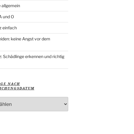
 allgemein
 A und O
z einfach
iden: keine Angst vor dem
: Schädlinge erkennen und richtig
ÄGE NACH
ICHUNGSDATUM
ungsdatum