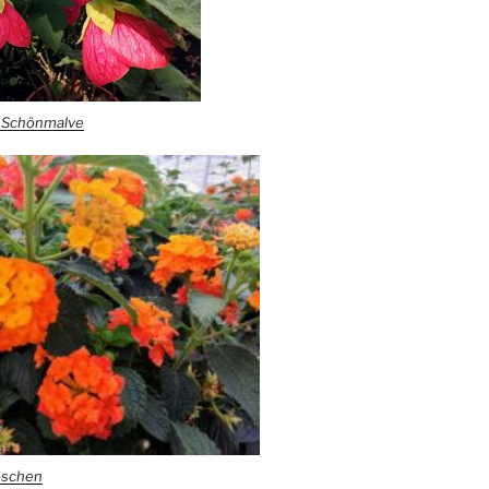
– Schönmalve
öschen