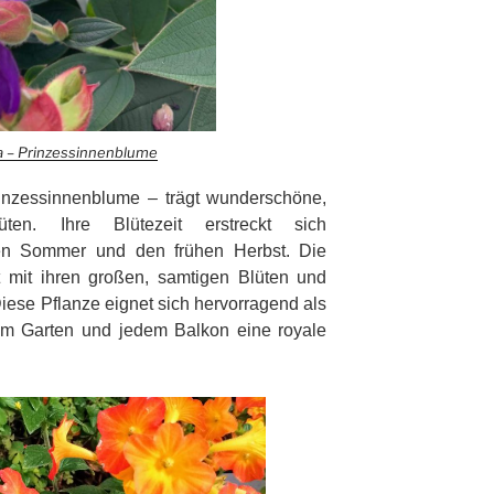
na – Prinzessinnenblume
rinzessinnenblume – trägt
wunderschöne,
lüten. Ihre Blütezeit e
rstreckt sich
ten Sommer und den frühen
Herbst. Die
rt mit ihren großen, samtigen
Blüten und
iese Pflanze eignet sich h
ervorragend als
dem Garten und jedem Balkon eine royale