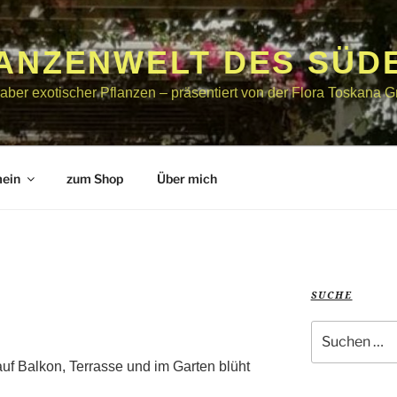
LANZENWELT DES SÜD
bhaber exotischer Pflanzen – präsentiert von der Flora Toskana
mein
zum Shop
Über mich
SUCHE
Suche
nach:
uf Balkon, Terrasse und im Garten blüht