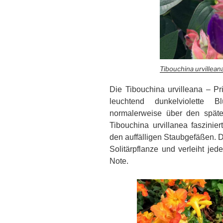
Tibouchina urvillea
Die Tibouchina urvilleana – P
leuchtend dunkelviolette B
normalerweise über den spä
Tibouchina urvillanea faszinie
den auffälligen Staubgefäßen. D
Solitärpflanze und verleiht je
Note.