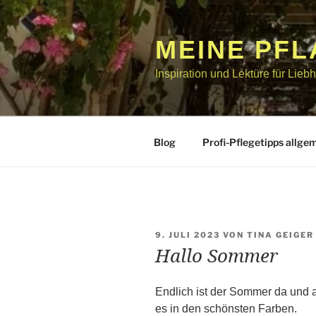
Zum
Inhalt
springen
MEINE PF
Inspiration und Lektüre für Lie
Blog
Profi-Pflegetipps allge
VERÖFFENTLICHT
9. JULI 2023
VON
TINA GEIGER
AM
Hallo Sommer
Endlich ist der Sommer da und a
es in den schönsten Farben.