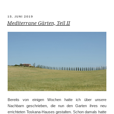
in
Weiß
–
VERÖFFENTLICHT
15. JUNI 2019
AM
Mediterrane Gärten, Teil II
traumhafte
Blütenpflanzen“
Bereits von einigen Wochen hatte ich über unsere
Nachbarn geschrieben, die nun den Garten ihres neu
errichteten Toskana-Hauses gestalten. Schon damals hatte