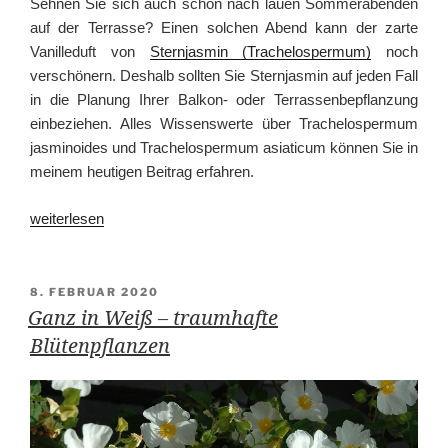
Sehnen Sie sich auch schon nach lauen Sommerabenden
auf der Terrasse? Einen solchen Abend kann der zarte
Vanilleduft von
Sternjasmin (Trachelospermum)
noch
verschönern. Deshalb sollten Sie Sternjasmin auf jeden Fall
in die Planung Ihrer Balkon- oder Terrassenbepflanzung
einbeziehen. Alles Wissenswerte über Trachelospermum
jasminoides und Trachelospermum asiaticum können Sie in
meinem heutigen Beitrag erfahren.
„Zauberhafter
weiterlesen
Sternjasmin“
VERÖFFENTLICHT
8. FEBRUAR 2020
AM
Ganz in Weiß – traumhafte
Blütenpflanzen