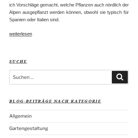
ich Vorschläge gemacht, welche Pflanzen auch nördlich der
Alpen ausgepflanzt werden können, obwohl sie typisch für
Spanien oder Italien sind.
„Mediterrane
weiterlesen
Gärten,
Teil
II“
SUCHE
Suche
Suche
nach:
BLOG-BEITRÄGE NACH KATEGORIE
Allgemein
Gartengestaltung