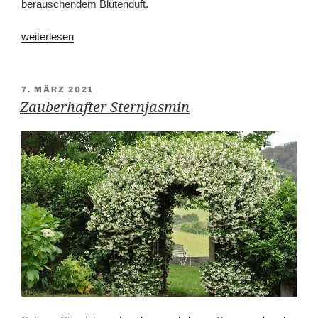
berauschendem Blütenduft.
„Sternjasmin“
weiterlesen
VERÖFFENTLICHT
7. MÄRZ 2021
AM
Zauberhafter Sternjasmin