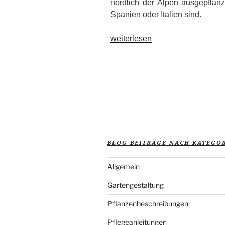
nördlich der Alpen ausgepflanz
Spanien oder Italien sind.
„Mediterrane
weiterlesen
Gärten,
Teil
II“
BLOG-BEITRÄGE NACH KATEGO
Allgemein
Gartengestaltung
Pflanzenbeschreibungen
Pflegeanleitungen