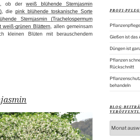
al, ob der
weiß blühende Sternjasmin
PROFI-PFLEG
)
, die
pink blühende toskanische Sorte
hende Sternjasmin (Trachelospermum
Pflanzenpflege
 weiß-grünen Blättern
, allen gemeinsam
sch kleinen Blüten mit berauschendem
Gießen ist das
Düngen ist gan
Pflanzen schne
Rückschnitt
Pflanzenschutz
behandeln
njasmin
BLOG-BEITR
VERÖFFENTL
Blog-
Beiträge
nach