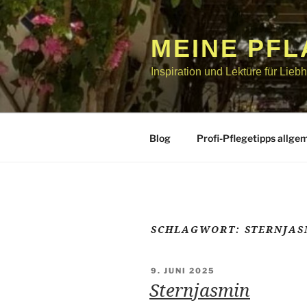
Zum
Inhalt
springen
MEINE PF
Inspiration und Lektüre für Lie
Blog
Profi-Pflegetipps allge
SCHLAGWORT:
STERNJAS
VERÖFFENTLICHT
9. JUNI 2025
AM
Sternjasmin