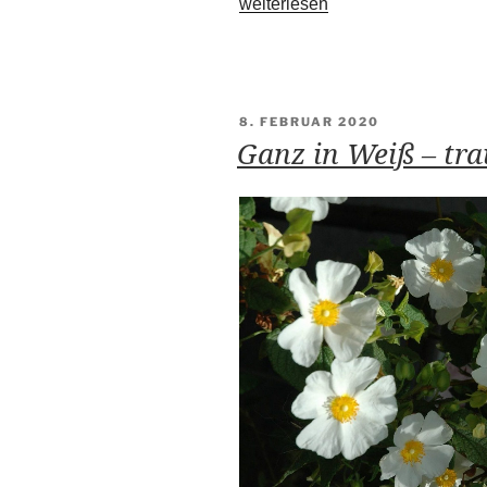
„Zauberhafter
weiterlesen
Sternjasmin“
VERÖFFENTLICHT
8. FEBRUAR 2020
AM
Ganz in Weiß – tr