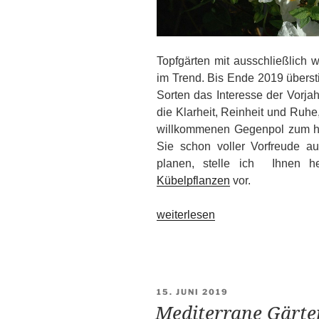
Topfgärten mit ausschließlich 
im Trend. Bis Ende 2019 überst
Sorten das Interesse der Vorjah
die Klarheit, Reinheit und Ruhe
willkommenen Gegenpol zum hek
Sie schon voller Vorfreude a
planen, stelle ich Ihnen h
Kübelpflanzen
vor.
„Ganz
weiterlesen
in
Weiß
–
traumhafte
VERÖFFENTLICHT
15. JUNI 2019
Blütenpflanzen“
AM
Mediterrane Gärten