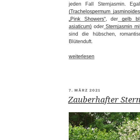
jeden Fall Sternjasmin. Eg
(Trachelospermum jasminoides
„Pink Showers“
, der
gelb blü
asiaticum)
oder
Sternjasmin mit
sind die hübschen, romanti
Blütenduft.
„Sternjasmin“
weiterlesen
VERÖFFENTLICHT
7. MÄRZ 2021
AM
Zauberhafter Ster