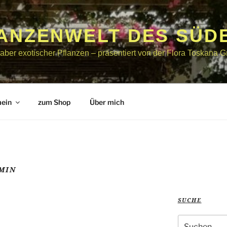
LANZENWELT DES SÜD
bhaber exotischer Pflanzen – präsentiert von der Flora Toskana
mein
zum Shop
Über mich
MIN
SUCHE
Suche