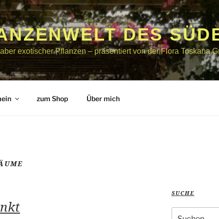
LANZENWELT DES SÜD
bhaber exotischer Pflanzen – präsentiert von der Flora Toskana
mein
zum Shop
Über mich
BÄUME
SUCHE
unkt
Suche