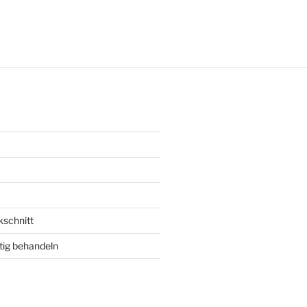
ungsdatum
kschnitt
tig behandeln