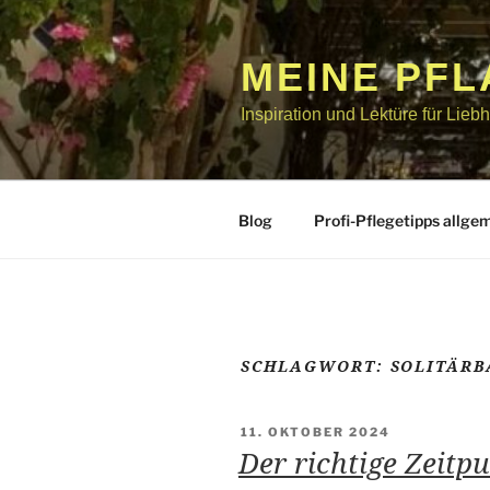
Zum
Inhalt
springen
MEINE PF
Inspiration und Lektüre für Lie
Blog
Profi-Pflegetipps allge
SCHLAGWORT:
SOLITÄR
VERÖFFENTLICHT
11. OKTOBER 2024
AM
Der richtige Zeitp