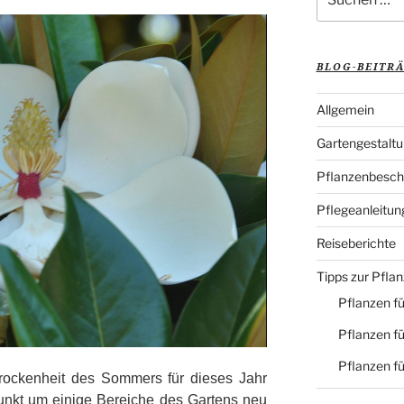
nach:
BLOG-BEITR
Allgemein
Gartengestalt
Pflanzenbesch
Pflegeanleitun
Reiseberichte
Tipps zur Pfla
Pflanzen fü
Pflanzen fü
Pflanzen f
ockenheit des Sommers für dieses Jahr
tpunkt um einige Bereiche des Gartens neu