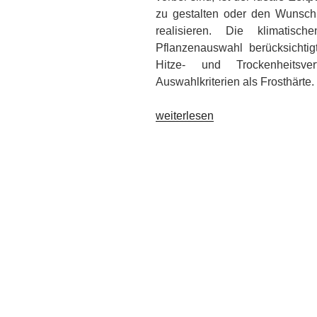
zu gestalten oder den Wunsc
realisieren. Die klimatis
Pflanzenauswahl berücksichtig
Hitze- und Trockenheitsver
Auswahlkriterien als Frosthärte.
„Der
weiterlesen
richtige
Zeitpunkt“