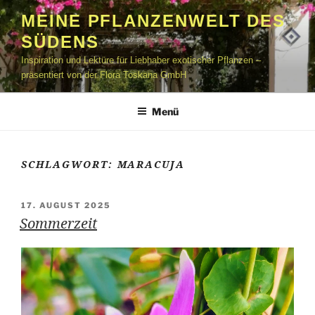
Zum
MEINE PFLANZENWELT DES
Inhalt
SÜDENS
springen
Inspiration und Lektüre für Liebhaber exotischer Pflanzen –
präsentiert von der Flora Toskana GmbH
Menü
SCHLAGWORT:
MARACUJA
VERÖFFENTLICHT
17. AUGUST 2025
AM
Sommerzeit