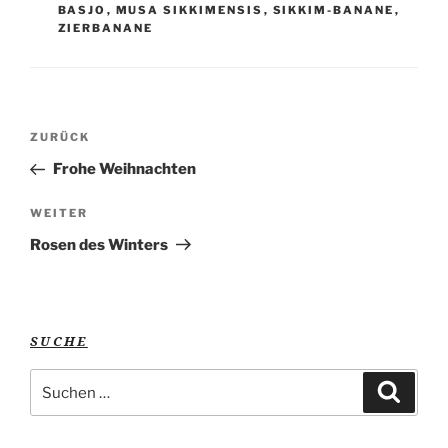
BASJO
,
MUSA SIKKIMENSIS
,
SIKKIM-BANANE
,
ZIERBANANE
Beitragsnavigation
Vorheriger
ZURÜCK
Beitrag
Frohe Weihnachten
Nächster
WEITER
Beitrag
Rosen des Winters
SUCHE
Suche
Suche
nach: