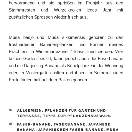
hervorragend und sie sprießen im Frühjahr aus den
Stammresten und Wurzelknollen jedes Jahr mit
zusätzlichen Sprossen wieder frisch aus.
Musa basjo und Musa sikkimensis gehören zu den
frosthärtesten Bananenpflanzen und können meines
Erachtens in Winterhärtezone 7 klassifiziert werden. Wer
keinen Garten besitzt, kann jedoch auch die Faserbanane
und die Darjeeling-Banane als Kübelpflanze in der Wohnung
oder im Wintergarten halten und ihnen im Sommer einen
Freiluftaufenthalt auf dem Balkon gönnen.
KATEGORIEN
ALLGEMEIN
,
PFLANZEN FÜR GARTEN UND
TERRASSE
,
TIPPS ZUR PFLANZENAUSWAHL
SCHLAGWÖRTER
FASER-BANANE
,
FASERBANANE
,
JAPANESE
BANANA
,
JAPANISCHEN FASER-BANANE
,
MUSA