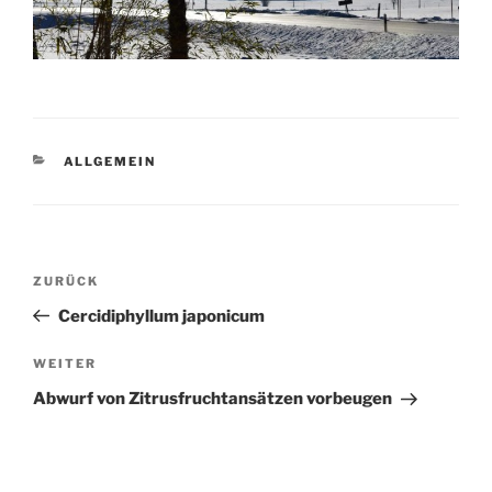
KATEGORIEN
ALLGEMEIN
Beitragsnavigation
Vorheriger
ZURÜCK
Beitrag
Cercidiphyllum japonicum
Nächster
WEITER
Beitrag
Abwurf von Zitrusfruchtansätzen vorbeugen