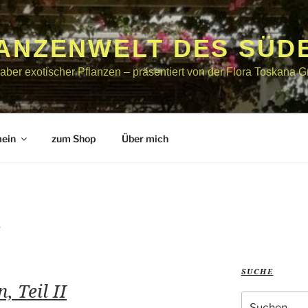
LANZENWELT DES SÜD
bhaber exotischer Pflanzen – präsentiert von der Flora Toskana
mein
zum Shop
Über mich
E
SUCHE
, Teil II
Suche