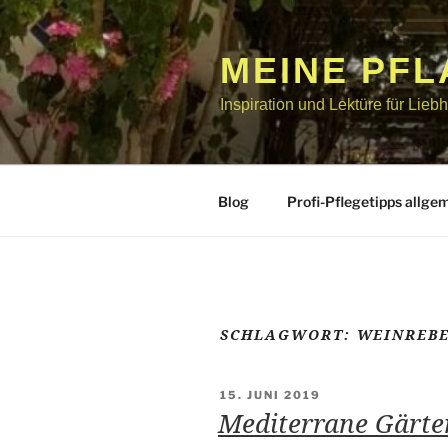
Zum
Inhalt
springen
MEINE PF
Inspiration und Lektüre für Lie
Blog
Profi-Pflegetipps allge
SCHLAGWORT:
WEINREB
VERÖFFENTLICHT
15. JUNI 2019
AM
Mediterrane Gärten