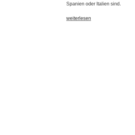
Spanien oder Italien sind.
„Mediterrane
weiterlesen
Gärten,
Teil
II“