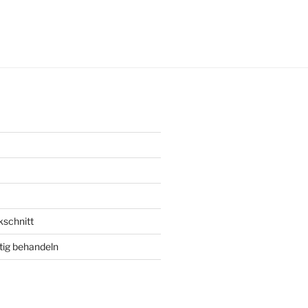
ungsdatum
kschnitt
tig behandeln