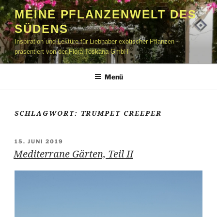
Zum
MEINE PFLANZENWELT DES
Inhalt
SÜDENS
springen
Inspiration und Lektüre für Liebhaber exotischer Pflanzen –
präsentiert von der Flora Toskana GmbH
Menü
SCHLAGWORT:
TRUMPET CREEPER
VERÖFFENTLICHT
15. JUNI 2019
AM
Mediterrane Gärten, Teil II