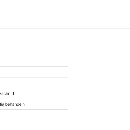
ungsdatum
kschnitt
tig behandeln