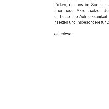
Lücken, die uns im Sommer au
einen neuen Akzent setzen. Bei
ich heute Ihre Aufmerksamkeit 
Insekten und insbesondere für Bi
„Bienenfreundliche
weiterlesen
Pflanzen
für
den
Garten“