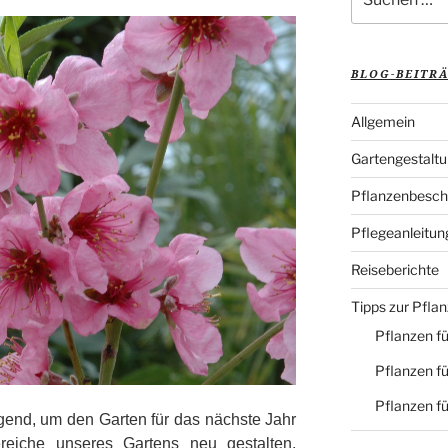
nach:
BLOG-BEITR
Allgemein
Gartengestalt
Pflanzenbesch
Pflegeanleitun
Reiseberichte
Tipps zur Pfla
Pflanzen fü
Pflanzen fü
Pflanzen f
agend, um den Garten für das nächste Jahr
reiche unseres Gartens neu gestalten,