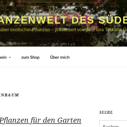
LANZENWELT DES SÜD
bhaber exotischer Pflanzen – präsentiert von der Flora Toskana
mein
zum Shop
Über mich
ENBAUM
SUCHE
Pflanzen für den Garten
Suche