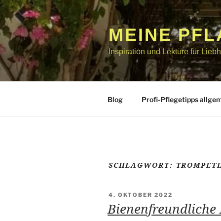
Zum
Inhalt
springen
MEINE PF
Inspiration und Lektüre für Lie
Blog
Profi-Pflegetipps allge
SCHLAGWORT:
TROMPET
VERÖFFENTLICHT
4. OKTOBER 2022
AM
Bienenfreundliche 