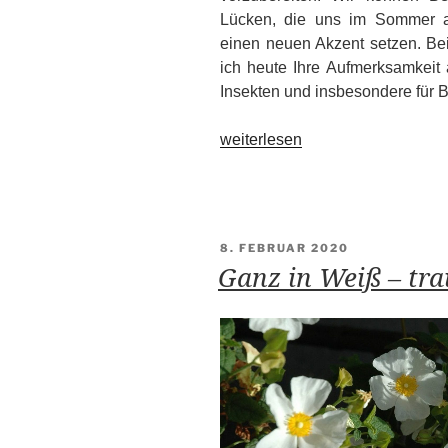
Lücken, die uns im Sommer au
einen neuen Akzent setzen. Bei
ich heute Ihre Aufmerksamkeit 
Insekten und insbesondere für Bi
„Bienenfreundliche
weiterlesen
Pflanzen
für
den
Garten“
VERÖFFENTLICHT
8. FEBRUAR 2020
AM
Ganz in Weiß – tr