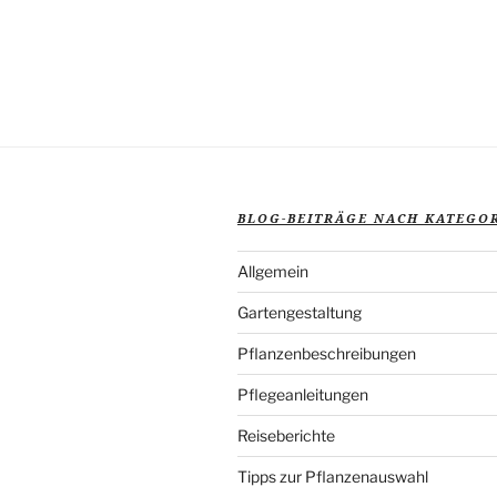
in
Weiß
–
traumhafte
Blütenpflanzen“
BLOG-BEITRÄGE NACH KATEGO
Allgemein
Gartengestaltung
Pflanzenbeschreibungen
Pflegeanleitungen
Reiseberichte
Tipps zur Pflanzenauswahl