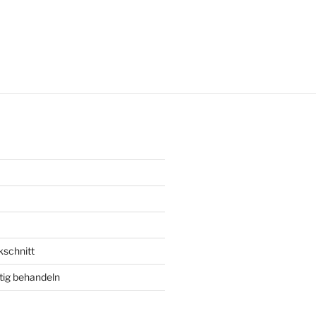
kschnitt
tig behandeln