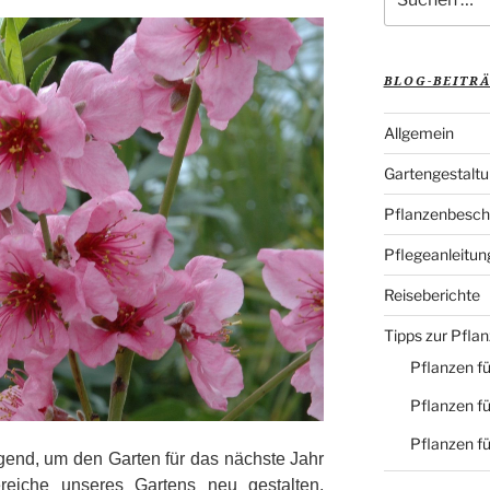
nach:
BLOG-BEITR
Allgemein
Gartengestalt
Pflanzenbesch
Pflegeanleitun
Reiseberichte
Tipps zur Pfla
Pflanzen fü
Pflanzen fü
Pflanzen f
agend, um den Garten für das nächste Jahr
reiche unseres Gartens neu gestalten,