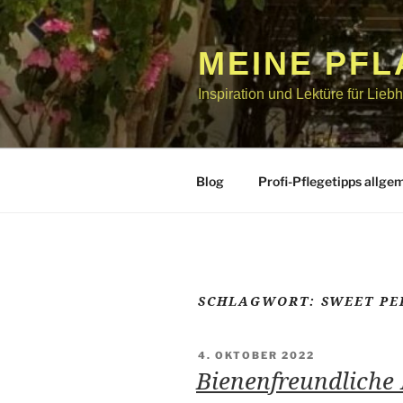
Zum
Inhalt
springen
MEINE PF
Inspiration und Lektüre für Lie
Blog
Profi-Pflegetipps allge
SCHLAGWORT:
SWEET PE
VERÖFFENTLICHT
4. OKTOBER 2022
AM
Bienenfreundliche 