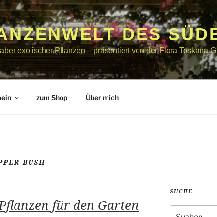
LANZENWELT DES SÜD
bhaber exotischer Pflanzen – präsentiert von der Flora Toskana
mein
zum Shop
Über mich
PPER BUSH
SUCHE
Pflanzen für den Garten
Suche