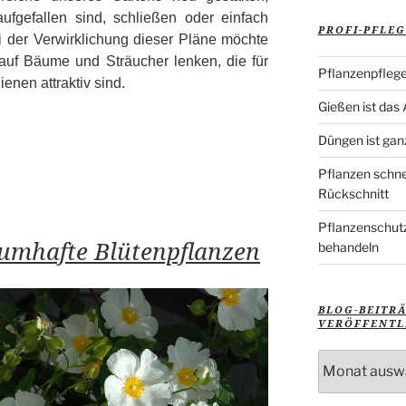
fgefallen sind, schließen oder einfach
PROFI-PFLEG
 der Verwirklichung dieser Pläne möchte
auf Bäume und Sträucher lenken, die für
Pflanzenpflege
enen attraktiv sind.
Gießen ist das
Düngen ist gan
Pflanzen schne
Rückschnitt
Pflanzenschutz
aumhafte Blütenpflanzen
behandeln
BLOG-BEITR
VERÖFFENTL
Blog-
Beiträge
nach