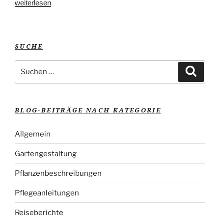
„Bienenfreundliche
weiterlesen
Pflanzen
für
den
SUCHE
Garten“
Suche
Suche
nach:
BLOG-BEITRÄGE NACH KATEGORIE
Allgemein
Gartengestaltung
Pflanzenbeschreibungen
Pflegeanleitungen
Reiseberichte