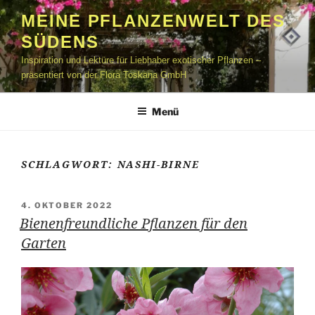
Zum
MEINE PFLANZENWELT DES
Inhalt
SÜDENS
springen
Inspiration und Lektüre für Liebhaber exotischer Pflanzen –
präsentiert von der Flora Toskana GmbH
Menü
SCHLAGWORT:
NASHI-BIRNE
VERÖFFENTLICHT
4. OKTOBER 2022
AM
Bienenfreundliche Pflanzen für den
Garten