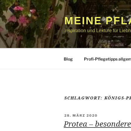
Zum
Inhalt
springen
MEINE PF
Inspiration und Lektüre für Lie
Blog
Profi-Pflegetipps allge
SCHLAGWORT:
KÖNIGS-P
VERÖFFENTLICHT
28. MÄRZ 2020
AM
Protea – besondere