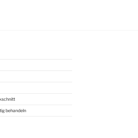
ungsdatum
kschnitt
tig behandeln