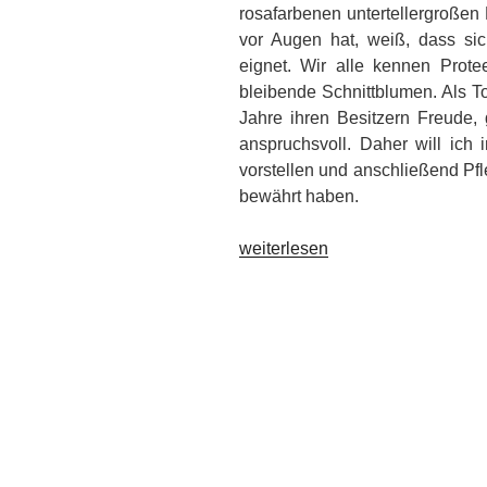
rosafarbenen untertellergroßen
vor Augen hat, weiß, dass si
eignet. Wir alle kennen Prote
bleibende Schnittblumen. Als To
Jahre ihren Besitzern Freude, 
anspruchsvoll. Daher will ich 
vorstellen und anschließend Pf
bewährt haben.
„Protea
weiterlesen
–
besondere
Pflege
leicht
gemacht“