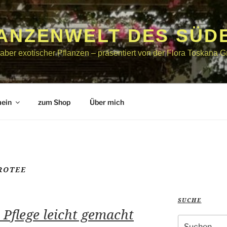
LANZENWELT DES SÜD
bhaber exotischer Pflanzen – präsentiert von der Flora Toskana
mein
zum Shop
Über mich
ROTEE
SUCHE
 Pflege leicht gemacht
Suche