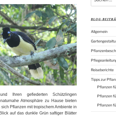
nach:
BLOG-BEITR
Allgemein
Gartengestalt
Pflanzenbesch
Pflegeanleitun
Reiseberichte
Tipps zur Pfla
Pflanzen fü
nd Ihren gefiederten Schützlingen
Pflanzen fü
 naturnahe Atmosphäre zu Hause bieten
Pflanzen f
 sich Pflanzen mit tropischem Ambiente in
ick auf das dunkle Grün saftiger Blätter