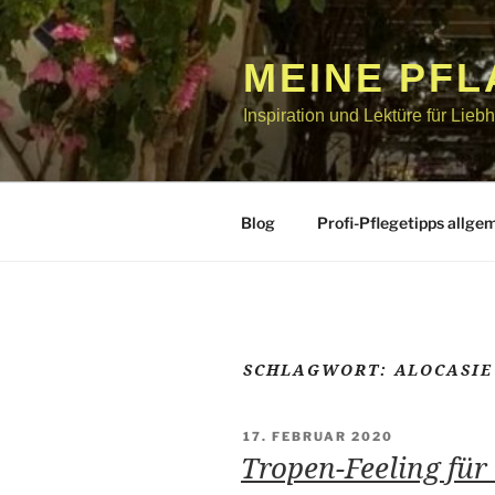
Zum
Inhalt
springen
MEINE PF
Inspiration und Lektüre für Lie
Blog
Profi-Pflegetipps allge
SCHLAGWORT:
ALOCASIE
VERÖFFENTLICHT
17. FEBRUAR 2020
AM
Tropen-Feeling für