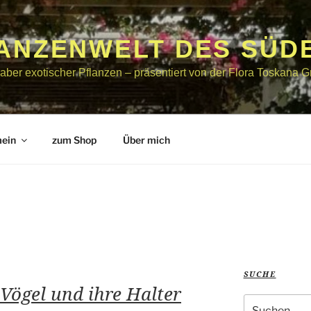
LANZENWELT DES SÜD
bhaber exotischer Pflanzen – präsentiert von der Flora Toskana
mein
zum Shop
Über mich
SUCHE
 Vögel und ihre Halter
Suche