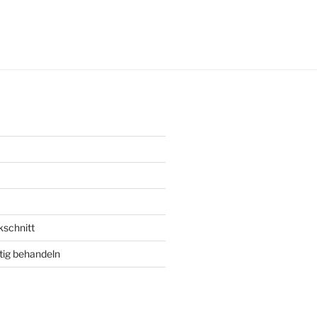
ungsdatum
kschnitt
tig behandeln